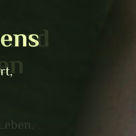
n und
en
 Leben.