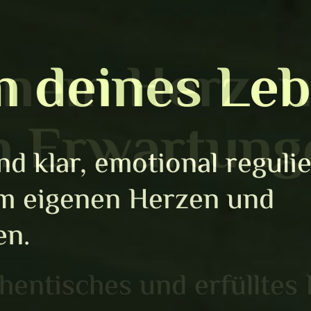
inem Herze
n Erwartung
uthentisches und erfülltes