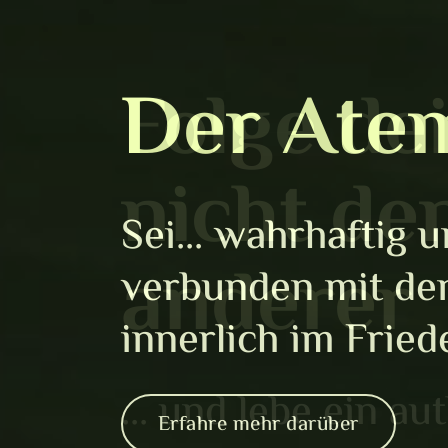
Folge de
nicht de
anderer
... und lebe ein a