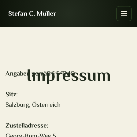
Impressum
Angaben gemäß § 5 TMG
Sitz:
Salzburg, Österreich
Zustelladresse:
Georg-Rom-Weg 5